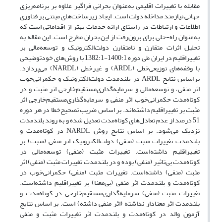
مقابله با تغییرات اقلیمی به‌عنوان بحرانی فراگیر علاوه بر برنامه‌ریزی
جهانی نیازمند مداخله دولت‌ است. ایجاد زیرساخت‌های مبتنی بر فناوری
اطلاعات و ارتباطات در راستای ارائه خدمات بهتر از اقداماتی است که
به‌عنوان راه-حلی برای برون‌رفت از این بحران مطرح است. این مقاله به
تحلیل اثرات متقارن و نامتقارن دولت‌الکترونیک و توسعه‌مالی بر
تغییر‌اقلیم در ایران طی دوره 1400:1-1382:1 با روش‌های خودتوضیحی
با وقفه‌های توزیعی‌خطی (ARDL) و غیرخطی (NARDL) می‌پردازد.
براساس نتایج ARDL در بلندمدت دولت‌الکترونیک و حکمرانی‌خوب
اثر منفی، و توسعه‌مالی و سرمایه‌گذاری‌مستقیم‌خارجی اثر مثبت و در
کوتاه‌مدت حکمرانی‌خوب اثر منفی و سرمایه‌گذاری‌مستقیم‌خارجی اثر
مثبت بر تغییر‌اقلیم داشته‌اند. بر اساس ضریب تصحیح‌خطا در هر دوره
51 درصد از عدم تعادل‌های کوتاه‌مدت تعدیل شده و به روند بلندمدت
نزدیک می‌شود. بر اساس نتایج روش NARDL در کوتاه‌مدت و
بلندمدت تغییرات مثبت (منفی) دولت‌الکترونیک اثر منفی (مثبت) بر
تغییر‌اقلیم داشته‌است. تغییرات مثبت (منفی) توسعه‌مالی در
کوتاه‌مدت بی‌تاثیر (منفی) بوده و در بلندمدت تغییرات مثبت (منفی) اثر
مثبت (منفی) داشته‌است. تغییرات مثبت (منفی) حکمرانی‌خوب در
کوتاه‌مدت و بلندمدت اثر منفی (بی‌معنا) بر تغییر‌اقلیم داشته‌است.
تغییرات مثبت (منفی) سرمایه‌گذاری‌مستقیم‌خارجی در کوتاه‌مدت و
بلندمدت اثر معنادار نداشته (اثر منفی داشته) است. بر اساس نتایج
آزمون والد در کوتاه‌مدت و بلندمدت اثر تغییرات مثبت و منفی