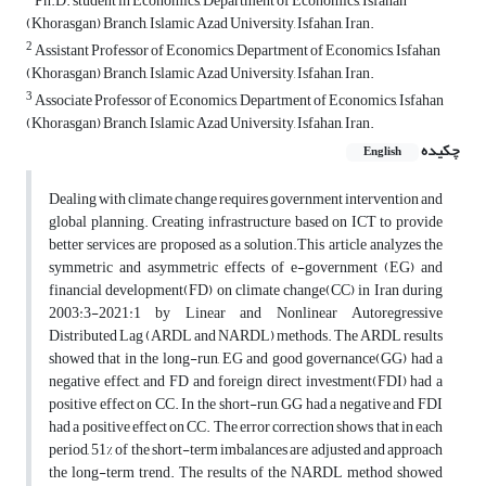
Ph.D. student in Economics, Department of Economics, Isfahan
(Khorasgan) Branch, Islamic Azad University, Isfahan, Iran.
2
Assistant Professor of Economics, Department of Economics, Isfahan
(Khorasgan) Branch, Islamic Azad University, Isfahan, Iran.
3
Associate Professor of Economics, Department of Economics, Isfahan
(Khorasgan) Branch, Islamic Azad University, Isfahan, Iran.
چکیده
English
Dealing with climate change requires government intervention and
global planning. Creating infrastructure based on ICT to provide
better services are proposed as a solution.This article analyzes the
symmetric and asymmetric effects of e-government (EG) and
financial development(FD) on climate change(CC) in Iran during
2003:3-2021:1 by Linear and Nonlinear Autoregressive
Distributed Lag (ARDL and NARDL) methods. The ARDL results
showed that in the long-run, EG and good governance(GG) had a
negative effect, and FD and foreign direct investment(FDI) had a
positive effect on CC. In the short-run, GG had a negative and FDI
had a positive effect on CC. The error correction shows that in each
period, 51% of the short-term imbalances are adjusted and approach
the long-term trend. The results of the NARDL method showed