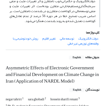
دولت‌الکترونیک و حکمرانی‌خوب نامتقارن و اثر تغییرات مثبت و منفی
سرمایه‌گذاری‌مستقیم‌خارجی متقارن بوده‌است. اثر تغییرات مثبت و
منفی توسعه‌مالی در کوتاه‌مدت متقارن و در بلندمدت نامتقارن است. بر
اساس ضریب تصحیح‌ خطا در هر دوره 56 درصد از عدم تعادل‌های
کوتاه‌مدت تعدیل شده و به روند بلندمدت همگرا می‌شود.
کلیدواژه‌ها
دولت الکترونیک
توسعه مالی
تغییر اقلیم
روش خودتوضیحی با
وقفه‌های توزیعی غیرخطی
عنوان مقاله
English
Asymmetric Effects of Electronic Government
and Financial Development on Climate Change in
Iran (Application of NARDL Model)
نویسندگان
English
1
2
3
negar tahriri
sara ghobadi
hossein sharifi renani
1