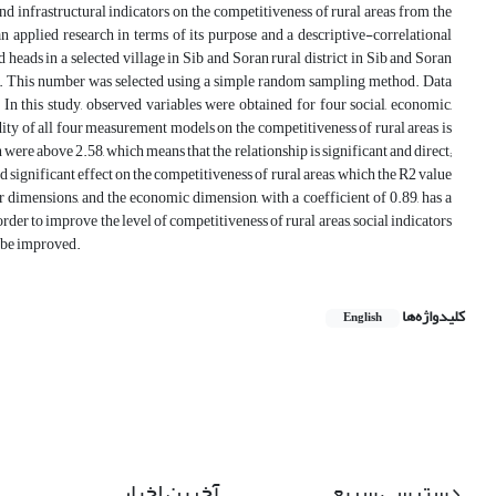
 and infrastructural indicators on the competitiveness of rural areas from the
n applied research in terms of its purpose and a descriptive-correlational
d heads in a selected village in Sib and Soran rural district in Sib and Soran
ed. This number was selected using a simple random sampling method. Data
 this study, observed variables were obtained for four social, economic,
dity of all four measurement models on the competitiveness of rural areas is
 were above 2.58, which means that the relationship is significant and direct;
nd significant effect on the competitiveness of rural areas, which the R2 value
r dimensions, and the economic dimension, with a coefficient of 0.89, has a
order to improve the level of competitiveness of rural areas, social indicators
n be improved.
کلیدواژه‌ها
English
دسترسی سریع
آخرین اخبار