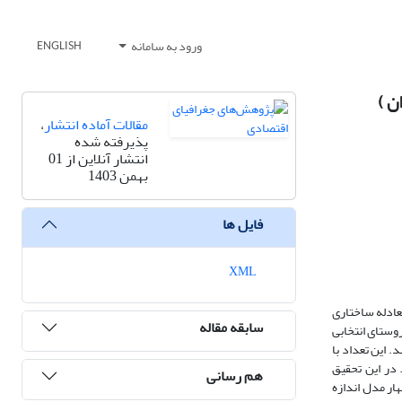
ورود به سامانه
ENGLISH
ن )
مقالات آماده انتشار
،
پذیرفته شده
انتشار آنلاین از 01
بهمن 1403
فایل ها
XML
ادله‌ ساختاری
سابقه مقاله
صیفی –همبستگی است. جامعه آماری پژوهش را 2234 سرپرست خانوار روستای انتخابی
 مورد پرسش تعداد 193 سرپرست خانوار تعیین شد. این تعداد با
SP و مدل سازی معادلات ساختاری(Smart PLS) انجام شده است. در این تحقیق
هم رسانی
ار مدل اندازه