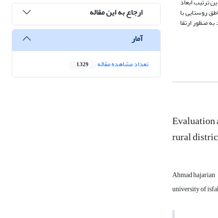
بطه معنادار و مستقیم است؛ بدین ترتیب ابعاد
ارجاع به این مقاله
 که مقدار R2 نشان می‌دهد 7/79 درصد رقابت‌پذیری مناطق روستایی با
 می شود به منظور ارتقا
آمار
تعداد مشاهده مقاله
1,329
Evaluation 
rural distric
Ahmad hajarian
university of isf