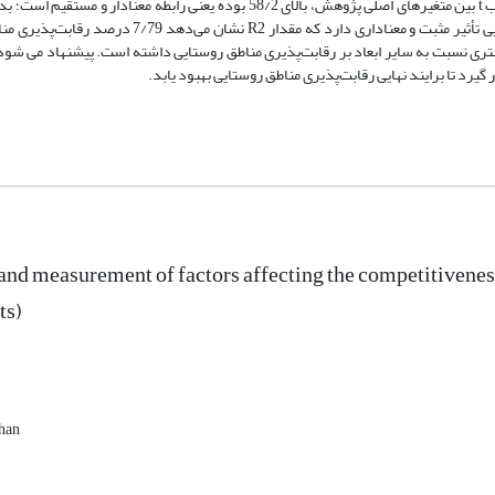
گیری بر رقابت‌پذیری مناطق روستایی قابل قبول می باشد. با توجه نتایج، ضرایب t بین متغیرهای اصلی پژوهش، بالای 58/2 بوده یعنی را
اقتصادی، اجتماعی، ‌زیرساختی و نهادی- سیاسی بر رقابت‌پذیری مناطق روستایی تأثیر مثبت و معناداری دارد
د چهارگانه تبیین شده و بعد اقتصادی با ضریب 89/0، تأثیر بیشتری نسبت به سایر ابعاد بر رقابت‌پذیری مناطق روستایی داشته است. پیشنهاد
د تا برایند نهایی رقابت‌پذیری مناطق روستایی بهبود یابد.
and measurement of factors affecting the competitiveness 
ts)
ahan