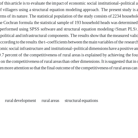
f this article is to evaluate the impact of economic, social, institutional-political
f villagers using a structural equation modeling approach. The present study is a
erms of its nature. The statistical population of the study consists of 2234 househol
the Cochran formula, the statistical sample of 193 household heads was determin
 performed using SPSS software and structural equation modeling (Smart PLS). In
-political and infrastructural components. The results show that the measured vali
ccording to the results, the t-coefficients between the main variables of the research
omic, social, infrastructure, and institutional-political dimensions have a positive a
.7 percent of the competitiveness of rural areas is explained by achieving the fou
 on the competitiveness of rural areas than other dimensions. It is suggested that in 
en more attention so that the final outcome of the competitiveness of rural areas ca
rural development
rural areas
structural equations