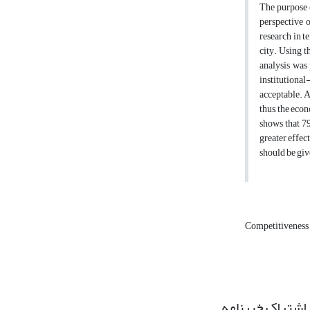
The purpose o
perspective o
research in t
city. Using 
analysis was
institutional
acceptable. A
thus, the econ
shows that 79
greater effect
should be giv
Competitiveness
اشتراک خبرنامه