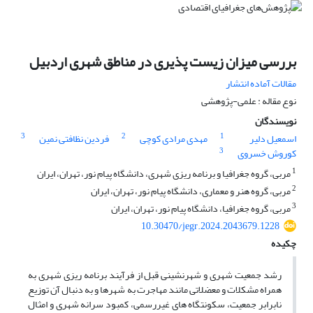
بررسی میزان زیست پذیری در مناطق شهری اردبیل
مقالات آماده انتشار
نوع مقاله : علمی-پژوهشی
نویسندگان
3
2
1
اسمعیل دلیر
مهدی مرادی کوچی
فردین نظافتی نمین
3
کوروش خسروی
1
مربی، گروه جغرافیا و برنامه ریزی شهری، دانشگاه پیام نور، تهران، ایران
2
مربی، گروه هنر و معماری، دانشگاه پیام نور، تهران، ایران
3
مربی، گروه جغرافیا، دانشگاه پیام نور، تهران، ایران
10.30470/jegr.2024.2043679.1228
چکیده
رشد جمعیت شهری و شهرنشینی قبل از فرآیند برنامه ریزی شهری به
همراه مشکلات و معضلاتی مانند مهاجرت به شهرها و به دنبال آن توزیع
نابرابر جمعیت، سکونتگاه های غیررسمی، کمبود سرانه شهری و امثال