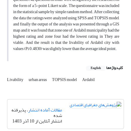
the form of a 5-point Likert scale. The questionnaire was included
in the statistical sample by simple random method. After collecting
the data, the ratings were analyzed using SPSS and TOPSIS model,
and finally the output of the analysis was presented through a GIS
map, and it was found that zone one of Ardabil municipality had the
highest rating and zone four had the lowest rating in They are
viable. And the result is that the livability of Ardabil city with
values (Pi 0.4830) was slightly lower than the average ideal point.
کلیدواژه‌ها
English
Livability
urban areas
TOPSIS model
Ardabil
مقالات آماده انتشار
، پذیرفته
شده
انتشار آنلاین از 10 آذر 1403