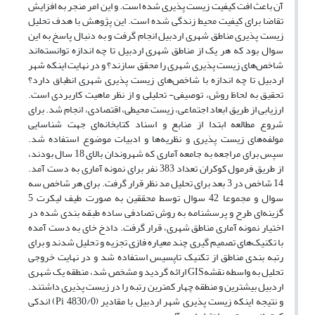
آن باعث افت کیفیت زیست پذیری شده است. و این امر منجر به افزایش
تقاضا برای کیفیت محیط زندگی شده است. این پژوهش با هدف تحلیل
زیست پذیری مناطق شهری اردبیل انجام گرفت و به دنبال پاسخ به این
سوال بود که هر یک از مناطق شهری اردبیل تا چه اندازه توانسته‌اند
شاخص‌های زیست پذیری شهری را محقق سازند؟ و در نهایت اینکه شهر
اردبیل تا چه اندازه با شاخص‌های زیست پذیری شهری انطباق دارد؟
تحقیق به لحاظ روش، توصیفی- تحلیلی و از نظر ماهیت کاربردی است.
ارزیابی از طریق ابعاد اجتماعی، زیست محیطی، اقتصادی، انجام شد. برای
شروع مطالعه ابتدا از منابع و اسناد کتابخانه‌ای جهت شناسایی
مولفه‌های زیست پذیری و نظریه‌ها و ادبیات موضوع استفاده شد.
سپس برای مراجعه به جامعه آماری که شهروندان بالای 18 سال بودند،
از طریق فرمول کوکران تعداد 383 نفر برای نمونه آماری به دست آمد.
14 شاخص در 3 بعد برای تحلیل مد نظر قرار گرفت. برای هر شاخص سه
سوال و مجموعا 42 سوال توسط محققین به صورت طیف لیکرت 5
گزینه‌ای طرح و پرسشنامه به روش تصادفی ساده طبقه بندی شده در
اختیار نمونه آماری مناطق شهری، قرار گرفت. دادخ خای به دست آمده
با تکنیک‌های تصمیم گیری چند معیاره فازی تجزیه و تحلیل شدند و برای
رتبه بندی مناطق از تکنیک تاپسیس استفاده شد و در نهایت خروجی
تحلیل به واسطه نقشهGIS ارائه گردید و مشخص شد، منطقه یک شهری
اردبیل بیشترین و منطقه چهار کمترین رتبه را در زیست پذیری داشتند.
و نتیجه اینکه زیست پذیری شهر اردبیل با مقادیر (4830/0 Pi) اندکی