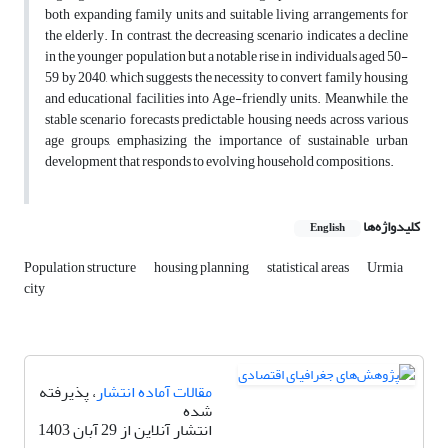
both expanding family units and suitable living arrangements for
the elderly. In contrast, the decreasing scenario indicates a decline
in the younger population but a notable rise in individuals aged 50-
59 by 2040, which suggests the necessity to convert family housing
and educational facilities into Age-friendly units. Meanwhile, the
stable scenario forecasts predictable housing needs across various
age groups, emphasizing the importance of sustainable urban
development that responds to evolving household compositions.
کلیدواژه‌ها
English
Population structure
housing planning
statistical areas
Urmia
city
مقالات آماده انتشار
، پذیرفته
شده
انتشار آنلاین از 29 آبان 1403