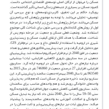
مسکن را می‌توان از ارکان اصلی توسعه‌ی اقتصادی اجتماعی دانست.
کمبود مسکن بر بسیاری از جنبه‌های زندگی انسانی تأثیر گذاشته است.
رویکرد حاکم بر این تحقیق، کاربردی–توسعه‌ای، و نوع بررسی آن
توصیفی- تحلیلی می‌باشد. با توجه به موضوع پژوهش که برنامه‌ریزی
مسکن می‌باشد، مراحل پژوهش به شرح زیر ارائه می‌گردد: در مرحله
اول از روش‌های کتابخانه‌ای و بررسی متون برای شناخت کلی موضوع
استفاده شد. وضعیت فعلی مسکن و جمعیت در مرحله دوم پس از
شناخت، هماهنگ با هدف کلان ارتقای کیفیت مسکن و زیست‌پذیری
شهری در ارومیه با استفاده از لکه‌های داغ و سرد در نرم‌افزار GIS،
موردتحلیل قرار گرفت و در جهت پیش‌بینی فاکتورهای جمعیتی و تعداد
جمعیت در افق 2040، از نرم افزار اسپکتروم استفاده شد. پیش‌بینیهای
جمعیتی در سه سناریوی باروری (کاهشی، افزایشی، ثبات) بینشهایی
درباره نیازهای در حال تحول مسکن در ارومیه ارائه کرد. سناریوی
افزایشی، افزایش 27 درصدی جمعیت از 746,860 نفر در سال 2015 به
963,540 نفر تا سال 2040 بههمراه جمعیت سالمند را پیش‌بینی کرد. این
سناریو نیازمند ذخیره متنوعی از مسکن است که هم قادر به پذیرش
واحدهای خانوادگی روبه‌رشد و هم واحدهای مناسب برای سالمندان
باشد. سناریوی کاهشی، کاهش جمعیت جوان اما افزایش قابلتوجه گروه
سنی 50-59 سال را تا سال 2040 نشان داد که نیاز به تبدیلِ مسکن
خانوادگی و امکانات آموزشی به واحدهای سالمندپسند را پیشنهاد
میکند. سناریوی ثبات نیز نیازهای پیش‌بینی‌پذیر و ثابت مسکن را در