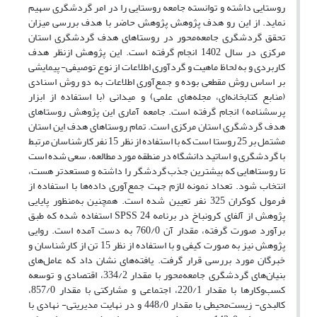
روستایی داشته و توانسته جامعه روستایی را در امر گردشگری سهیم
نماید. از این رو هدف پژوهش پژوهش حاضر با هدف بررسی میزان
تحقق گردشگری جامعه‌محور در روستاهای هدف گردشگری استان
مرکزی در سال 1402 انجام گرفته است. این پژوهش ازنظر هدف
کاربردی و به لحاظ ماهیت و گردآوری اطلاعات از نوع توصیفی- پیمایشی
بر اساس روش مقطعی بوده و جمع‌آوری اطلاعات به دو روش اسنادی
(منابع کتابخانه‌ای، مجله‌های علمی) و میدانی (با استفاده از ابزار
پرسشنامه) انجام گرفته است. جامعه آماری این پژوهش روستاهای
هدف گردشگری استان مرکزی است. تمام روستاهای هدف این استان
مشتمل بر 25 روستا است که با استفاده از نظر 15 نفر کارشناسان مرتبط
با گردشگری و اساتید دانشگاه در منطقه مورد مطالعه، سعی شده است
تا روستاهایی که بیشترین جذب گردشگر را داشته و مستعدتر هست،
انتخاب شود. تعداد نمونه لازم جهت جمع‌آوری داده‌ها با استفاده از
فرمول کوکران 325 نفر تعیین شده است. همچنین به‌منظور پایایی
پژوهش از آلفای کرونباخ در برنامه SPSS 24 استفاده شده که طبق
برآورد صورت گرفته، مقدار آن 760/0 به دست آمده است. روایی
پژوهش نیز به صورت کیفی و با استفاده از نظر 15 تن از کارشناسان و
خبرگان مورد بررسی قرار گرفت. یافته‌های نشان داد که عامل‌های
بنیان‌های گردشگری جامعه‌محور با مقدار 334/2، اقتصادی و توسعه
کسب‌و‌کارها با مقدار 220/1، اجتماعی و مشارکتی با مقدار 857/0،
کالبدی- زیست‌محیطی با مقدار 448/0 و در نهایت مدیریتی- نهادی با