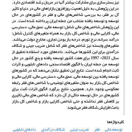
نیز بسترسازی برای مشارکت بیشتر آنها در جریان رشد اقتصادی دارد.
در این پژوهش، به دلیل اهمیت روزافزون بازاراهای مالی در دنیا و تاثیر
آن بر فقر، به بررسی شاخص‌های مالی و فقر در کشورهای در حال
توسعه و توسعه یافته منتخب من جمله ایران پرداخته شده است.
در
این پژوهش شاخص‌های مالی شامل: توسعه مالی، عمق مالی، دسترسی
مالی، کارایی مالی و شاخص کل بازار به همراه متغیرهای
کنترل شامل:
درآمد سرانه، نرخ تورم، درجه باز بودن تجاری، مخارج دولت می‌باشد.
متغیرهای وابسته نیز
شاخص‌های فقر که شامل ضریب جینی و شکاف
درآمدی برای این کشورها می‌باشد. داده‌های مورد استفاده تحقیق از
سال 2021- 1997 برای
هفت کشور توسعه یافته و پنچ کشور در حال
توسعه من جمله
ایران با الگوی اقتصادسنجی دادهای تابلویی و اثرات
ثابت
انجام شده است.
نتایج این تحقیق نشان می‌دهد که در کشورهای
توسعه یافته بین توسعه مالی، عمق مالی، دسترسی مالی، کارایی مالی و
شاخص کل بازار به عنوان متغیرهای توضیحی با شاخص های فقر رابطه
معکوسی وجود دارد. همچنین، نتایج برآورد الگوی اثرات ثابت برای
کشورهای در حال توسعه حاکی از آن دارد که شاخص های مالی تاثیری
بر کاهش فقر نداشته و حتی شاخص کارایی بازار و شاخص کل بازار
باعث افزایش شکاف فقر می‌شوند
کلیدواژه‌ها
توسعه مالی
فقر
ضریب جینی
شکاف درآمدی
دادهای تابلویی