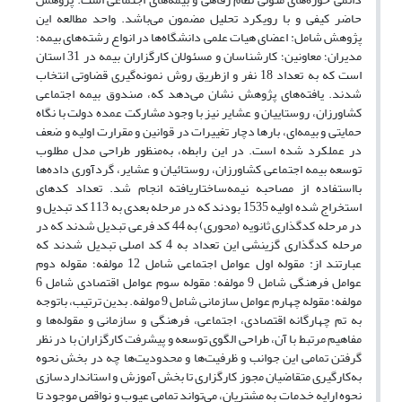
حاضر کیفی و با رویکرد تحلیل مضمون می‌باشد. واحد مطالعه این
پژوهش شامل: اعضای هیات علمی دانشگاه‌ها در انواع رشته‌های بیمه؛
مدیران؛ معاونین؛ کارشناسان و مسئولان کارگزاران بیمه در 31 استان
است که به تعداد 18 نفر و ازطریق روش نمونه‌گیری قضاوتی انتخاب
شدند. یافته‌های پژوهش نشان می‌دهد که، صندوق بیمه اجتماعی
کشاورزان، روستاییان و عشایر نیز با وجود مشارکت عمده دولت با نگاه
حمایتی و بیمه‌ای، بارها دچار تغییرات در قوانین و مقرارت اولیه و ضعف
در عملکرد شده است. در این رابطه، به‌منظور طراحی مدل مطلوب
توسعه بیمه اجتماعی کشاورزان، روستائیان و عشایر، گردآوری داده‌ها
بااستفاده از مصاحبه نیمه‌ساختاریافته انجام شد. تعداد کدهای
استخراج شده اولیه 1535 بودند که در مرحله بعدی به 113 کد تبدیل و
در مرحله کدگذاری ثانویه (محوری) به 44 کد فرعی تبدیل شدند که در
مرحله کدگذاری گزینشی این تعداد به 4 کد اصلی تبدیل شدند که
عبارتند از: مقوله اول عوامل اجتماعی شامل 12 مولفه؛ مقوله دوم
عوامل فرهنگی شامل 9 مولفه؛ مقوله سوم عوامل اقتصادی شامل 6
مولفه؛ مقوله چهارم عوامل سازمانی شامل 9 مولفه. بدین ترتیب، باتوجه
به تم چهارگانه اقتصادی، اجتماعی، فرهنگی و سازمانی و مقوله‌ها و
مفاهیم مرتبط با آن، طراحی الگوی توسعه و پیشرفت کارگزاران با در نظر
گرفتن تمامی این جوانب و ظرفیت‌ها و محدودیت‌ها چه در بخش نحوه
به‌کارگیری متقاضیان مجوز کارگزاری تا بخش آموزش و استانداردسازی
نحوه ارایه خدمات به مشتریان، می‌تواند تمامی عیوب و نواقص موجود تا