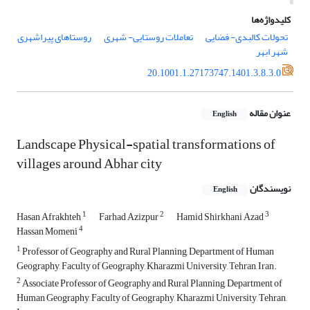
کلیدواژه‌ها
تحولات کالبدی- فضایی
تعاملات روستایی- شهری
روستاهای پیراشهری
شهر ابهر
20.1001.1.27173747.1401.3.8.3.0
عنوان مقاله
English
Landscape Physical-spatial transformations of
villages around Abhar city
نویسندگان
English
1
2
3
Hasan Afrakhteh
Farhad Azizpur
Hamid Shirkhani Azad
4
Hassan Momeni
1
Professor of Geography and Rural Planning, Department of Human
Geography, Faculty of Geography, Kharazmi University, Tehran, Iran.
2
Associate Professor of Geography and Rural Planning, Department of
Human Geography, Faculty of Geography, Kharazmi University, Tehran,