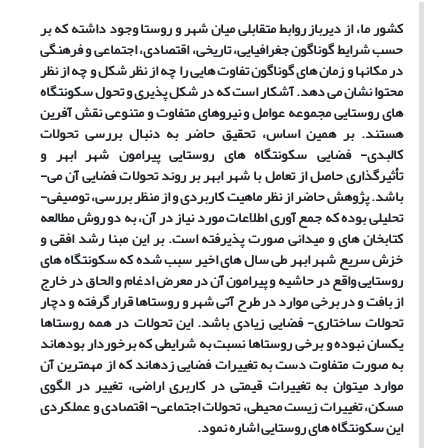
کشور ما، از دیرباز روابط متقابلی میان شهر و روستا وجود داشته که بر
حسب شرایط گوناگون جغرافیایی، تاریخی، اقتصادی، اجتماعی و فرهنگی
در مکان­ها و زمان­ های گوناگون تفاوت­ هایی را چه از نظر شکل و چه از نظر
محتوا نشان می­ دهد. آشکار است که در شکل ­پذیری و تحول سکونتگاه
های روستایی مجموعه عوامل و نیروهای متفاوت و متنوعی نقش آفرین
هستند. بر همین اساس، تحقیق حاضر به دنبال بررسی تحولات
کالبدی- فضایی سکونتگاه­ های روستایی پیرامون شهر ابهر و
تأثیرگذاری­ حاصل از تعامل با شهر ابهر بر روند تحولات فضایی آن می­
باشد. پژوهش حاضر از نظر ماهیت کاربردی و از منظر بررسی، توصیفی-
تحلیلی بوده که جمع­ آوری اطلاعات مورد نیاز در آن، به دو روش مطالعه
کتابخان ه­ای و میدانی صورت پذیرفته است. بر این مبنا رشد افقی و
خزش سریع شهر ابهر طی سال­ های اخیر سبب شده که سکونتگاه های
روستایی واقع در حاشیه و پیرامون آن در معرض ادغام و الحاق در خارج
از بافت و در برخی موارد در طرح آتی شهر و روستاها قرار گرفته و دچار
تحولات ساختاری- فضایی زیادی باشد. این تحولات در همه روستاها
یکسان نبوده و برخی روستاها نسبت به شرایطی که برخوردار بوده­اند
به صورت متفاوت دست به تغییرات فضایی زده­اند که از مهمترین آن
موارد می­توان به تغییرات قیمتی در کاربری اراضی، تغییر در الگوی
مسکن، تغییرات زیست­ محیطی، تحولات اجتماعی- اقتصادی و عملکردی
این سکونتگاه های روستایی اشاره نمود.