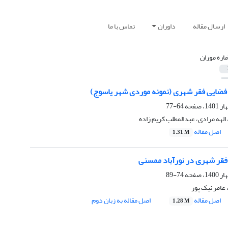
ارسال مقاله
داوران
تماس با ما
ماره موران
فضایی فقر شهری (نمونه موردی شهر یاسوج)
64-77
الهه مرادی، عبدالمطلب کریم زاده
اصل مقاله
1.31 M
فقر شهری در نورآباد ممسنی
74-89
عامر نیک پور
اصل مقاله
اصل مقاله به زبان دوم
1.28 M