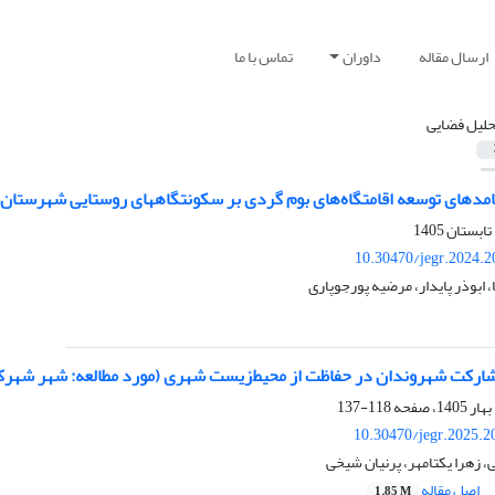
ارسال مقاله
داوران
تماس با ما
حلیل فضایی
امدهای توسعه اقامتگاه‌های بوم گردی بر سکونتگاههای روستایی شهرستان 
10.30470/jegr.2024.
 ابوذر پایدار، مرضیه پورجوپاری
ارکت شهروندان در حفاظت از محیط‌زیست شهری (مورد مطالعه: شهر شهرک
118-137
10.30470/jegr.2025.2
ی، زهرا یکتامهر، پرنیان شیخی
اصل مقاله
1.85 M