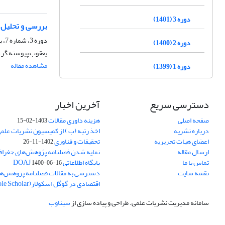
دوره 3 (1401)
بررسی و تحلیل 
دوره 3، شماره 7، بهار 1401، صفحه
دوره 2 (1400)
یعقوب پیوسته گر، 
مشاهده مقاله
دوره 1 (1399)
دسترسی سریع
آخرین اخبار
صفحه اصلی
هزینه داوری مقالات
1403-02-15
درباره نشریه
اخذ رتبه (ب ) از کمیسیون نشریات علم
اعضای هیات تحریریه
تحقیقات و فناوری
1402-11-26
ارسال مقاله
نمایه شدن فصلنامه پژوهش‌های جغراف
تماس با ما
پایگاه اطلاعاتی DOAJ
1400-06-16
نقشه سایت
دسترسی به مقالات فصلنامه پژوهش‌ها
اقتصادی در گوگل اسکولار(Goole Scholar)
سامانه مدیریت نشریات علمی.
طراحی و پیاده سازی از
سیناوب