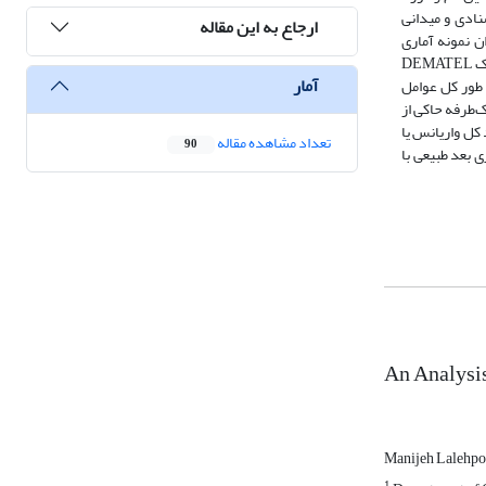
نادی و میدانی
ارجاع به این مقاله
ونه‌گیری تصادفی-خوشه‌ای تعداد 383 نفر از آن‌ها به عنوان نمونه آماری
انتخاب شدند. سپس به کمک آزمون آماری تی تک نمونه‌ای وضعیت عوامل محیطی در منطقه مورد مطالعه ارزیابی ‌شده و به کمک آزمون تحلیل واریانس یک‌طرفه و تکنیک DEMATEL
آمار
‌طور کل عوامل
 یک‌طرفه حاکی از
فاداری به مقصد گردشگری می‌باشد. مقدار مجذور بتای تفکیکی نشان می دهد که در وضع موجود حدود 75 درصد کل واریانس یا
تعداد مشاهده مقاله
90
ی گردشگری بعد طبیعی با
An Analysis
Manijeh Lalehp