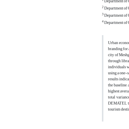
1
Department of G
2
Department of G
3
Department of G
4
Department of G
Urban economi
branding for 
city of Meshg
through libra
individuals w
using a one-
results indic
the baseline,
highest avera
total varian
DEMATEL tech
tourism desti