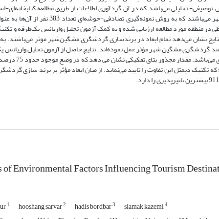
توصیفی- تحلیلی می‌باشد که در آن گردآوری اطلاعات از طریق مطالعه کتابخانه‌ای-اس
(پرسشنامه‌ای) انجام گرفته است. جامعه آماری پژوهش شهروندان مشگین‌شهر می‌باشند که به روش نم
نتایج نشان می‌دهد تمام ابعاد در برندسازی گردشگری مشگین‌شهر موثر می‌باشند. به 
‌اند و در برندسازی مقصد گردشگری مشگین شهر مؤثر عمل نموده‌اند. نتایج حاصل از آزمون تحلیل واریانس
آن است که بیشترین نمره میانگین مربوط به مؤلفه و
ازی، مربوط به تفاوت گروهی یا تفاوت بین 7 بعد می‌باشد؛ که تکنیک دیمتل این تفاوت را تایید می‌نماید. از میان ابعاد مؤثر بر برند ساز
 of Environmental Factors Influencing Tourism Destina
1
2
3
4
our
hooshang sarvar
hadis bordbar
siamak kazemi