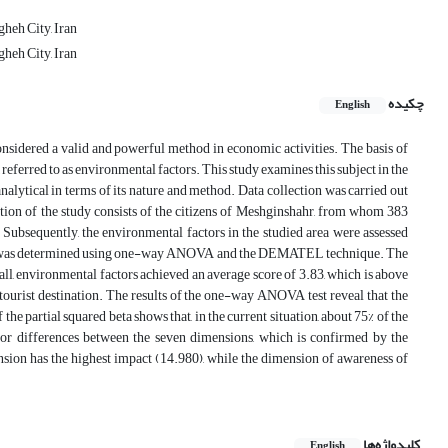
heh City, Iran
heh City, Iran
چکیده
English
 considered a valid and powerful method in economic activities. The basis of
 referred to as environmental factors. This study examines this subject in the
nalytical in terms of its nature and method. Data collection was carried out
ation of the study consists of the citizens of Meshginshahr, from whom 383
 Subsequently, the environmental factors in the studied area were assessed
anding was determined using one-way ANOVA and the DEMATEL technique. The
all, environmental factors achieved an average score of 3.83, which is above
 tourist destination. The results of the one-way ANOVA test reveal that the
the partial squared beta shows that, in the current situation, about 75% of the
s or differences between the seven dimensions, which is confirmed by the
on has the highest impact (14.980), while the dimension of awareness of
کلیدواژه‌ها
English