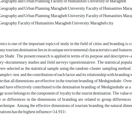
eography and Urban Planning, Faculty of Humanities, University of Maragheh
eography and Urban Planning, Maragheh University, Faculty of Humanities, Marag
eography and Urban Planning, Maragheh University, Faculty of Humanities, Marag
eography, Faculty of Humanities, Maragheh University, Maragheh city
cs is one of the important topics of study in the field of cities, and branding is
any tourism destination lies in its unique environmental characteristics and features,
in Shahr. The present research is applied in terms of its purpose and descriptive-a
ry-documentary studies and field surveys (questionnaires). The statistical popul
ere selected as the statistical sample using the random-cluster sampling method.
sample t-test, and the contribution of each factor and its relationship with br
ate that all dimensions are effective in the tourism branding of Meshginshahr. Over
 and have effectively contributed to the destination branding of Meshginshahr as a
ge score belongs to the component of loyalty to the tourist destination. The value of 
ce or differences in the dimensions of branding are related to group difference
nique. Among the effective dimensions of tourism branding, the natural dimensi
nations has the highest influence (14.911).