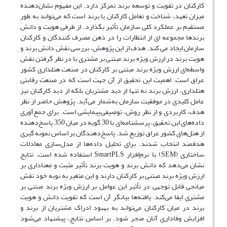
کارکنان در تقویت و توسعه برند تمرکز دارد. این مفهوم نشان‌دهنده
میزان تعهد، شناخت و تعامل کارکنان با برند است که می‌تواند به طور
مستقیم بر عملکرد کلی سازمان تأثیر بگذارد. از طرفی هویت و دانش
برندها مجموعه ای از انتظارات را در ذهن مصرف کنندگان و کارکنان
سازمان ایجاد می کند. هدف از این پژوهش، بررسی نقش دانش برند و
هویت برند در ارزش ویژه برند مبتنی بر مشتری با در نظر گرفتن نقش
واسطه‌ای ارزش ویژه برند مبتنی بر کارکنان در صنعت هتلداری کشور
عراق است. اهمیت این تحقیق از آن جهت است که در صنعت رقابتی
هتلداری، ارزش برند نه تنها از دید مشتریان بلکه از دید کارکنان نیز
عامل کلیدی در موفقیت سازمان به‌شمار می‌آید. پژوهش حاضر از نظر
هدف، کاربردی و از نظر روش، توصیفی–پیمایشی است. برای جمع‌آوری
داده‌های این تحقیق، پرسشنامه‌ای با 30 گویه در میان 350 پاسخ‌دهنده
از هتل‌های کشور عراق توزیع شد. پاسخ‌دهندگان بر اساس نمونه گیری
هدفمند انتخاب شدند. برای تحلیل داده‌ها از مدل‌سازی معادلات
ساختاری (SEM) با نرم‌افزار SmartPLS استفاده شده است. نتایج
نشان می‌دهد که دانش برند و هویت برند تأثیر مثبت و معناداری بر
ارزش ویژه برند مبتنی بر کارکنان دارند و این متغیر به نوبه خود نقش
میانجی قابل توجهی در تأثیر این عوامل بر ارزش ویژه برند مبتنی بر
مشتری ایفا می‌کند. یافته‌ها بیانگر آن است که تقویت دانش و هویت
برند در میان کارکنان می‌تواند به بهبود ادراک مشتریان از برند و
افزایش وفاداری آنان منجر شود. بر اساس نتایج، پیشنهاد می‌شود