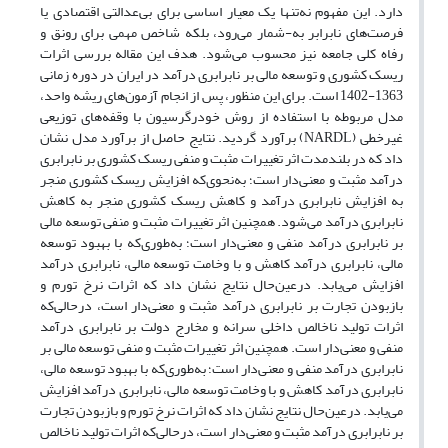
دارد. این مفهوم نه‌تنها یک معیار اساسی برای بی‌عدالتی اقتصادی یا
فرصت‌های نابرابر به-شمار می‌رود، بلکه شاخص مهمی برای رونق و
رفاه کلی جامعه نیز محسوب می‌شود. هدف این مقاله بررسی اثرات
ریسک کشوری و توسعه مالی بر نابرابری درآمد در ایران در دوره زمانی
1363-1402 است. برای این‌ منظور، پس از انجام آزمون‌های ریشه واحد،
مدل مربوطه با استفاده از روش خودرگرسیون با وقفه‌های توزیعی
غیرخطی (NARDL) برآورد گردید. نتایج حاصل از برآورد مدل نشان
داد که در بلندمدت اثر تغییرات مثبت و منفی ریسک کشوری بر نابرابری
درآمد مثبت و معنی‌دار است؛ به‌نحوی‌که افزایش ریسک کشوری منجر
به افزایش نابرابری درآمد و کاهش ریسک کشوری منجر به کاهش
نابرابری درآمد می‌شود. همچنین اثر تغییرات مثبت و منفی توسعه مالی
بر نابرابری درآمد منفی و معنی‌دار است؛ به‌طوری‌که با بهبود توسعه
مالی، نابرابری درآمد کاهش و با وخامت توسعه مالی، نابرابری درآمد
افزایش می‌یابد. درعین‌حال نتایج نشان داد که اثرات نرخ تورم و
بازبودن تجارت بر نابرابری درآمد مثبت و معنی‌دار است، درحالی‌که
اثرات تولید ناخالص داخلی سرانه و مخارج دولت بر نابرابری درآمد
منفی و معنی‌دار است. همچنین اثر تغییرات مثبت و منفی توسعه مالی بر
نابرابری درآمد منفی و معنی‌دار است؛ به‌طوری‌که با بهبود توسعه مالی،
نابرابری درآمد کاهش و با وخامت توسعه مالی، نابرابری درآمد افزایش
می‌یابد. درعین‌حال نتایج نشان داد که اثرات نرخ تورم و بازبودن تجارت
بر نابرابری درآمد مثبت و معنی‌دار است، درحالی‌که اثرات تولید ناخالص