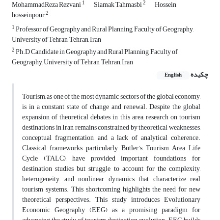
1
2
MohammadReza Rezvani
Siamak Tahmasbi
Hossein
2
hosseinpour
1
Professor of Geography and Rural Planning, Faculty of Geography,
University of Tehran, Tehran, Iran
2
Ph.D Candidate in Geography and Rural Planning, Faculty of
Geography, University of Tehran, Tehran, Iran
چکیده
English
Tourism, as one of the most dynamic sectors of the global economy,
is in a constant state of change and renewal. Despite the global
expansion of theoretical debates in this area, research on tourism
destinations in Iran remains constrained by theoretical weaknesses,
conceptual fragmentation, and a lack of analytical coherence.
Classical frameworks, particularly Butler’s Tourism Area Life
Cycle (TALC), have provided important foundations for
destination studies but struggle to account for the complexity,
heterogeneity, and nonlinear dynamics that characterize real
tourism systems. This shortcoming highlights the need for new
theoretical perspectives. This study introduces Evolutionary
Economic Geography (EEG) as a promising paradigm for