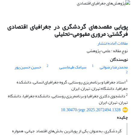
پویایی مقصدهای گردشگری در جغرافیای اقتصادی
فرگشتی: مروری مفهومی-تحلیلی
مقالات آماده انتشار
نوع مقاله : علمی-پژوهشی
نویسندگان
2
1
محمدرضا رضوانی
سیامک طهماسبی
حسین حسین پور
2
1
استاد جغرافیا و برنامه‌ریزی روستایی، گروه جغرافیای انسانی، دانشکده
جغرافیا، دانشگاه تهران، تهران، ایران
2
دانشجوی دکتری جغرافیا و برنامه‌ریزی روستایی، دانشکده جغرافیا، دانشگاه
تهران، تهران، ایران
10.30470/jegr.2025.2072494.1328
چکیده
گردشگری، به‌عنوان یکی از پویاترین بخش‌های اقتصاد جهانی، همواره