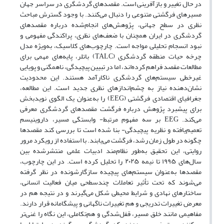
در حال تغییر و بازآفرینی است. مقصدهای گردشگری در سراسر جهان
مسیرهای فرگشتی متنوعی را دنبال می‌کنند. با وجود گسترش مباحث
نظری در سطح جهانی، پژوهش‌های انجام‌شده درباره مقصدهای
گردشگری در ایران همچنان با ضعف‌های نظری، پراکندگی مفهومی و
نبود انسجام تحلیلی مواجه است. چارچوب‌های کلاسیک، به‌ویژه مدل
چرخه حیات منطقه گردشگری (TALC) باتلر، پایه‌های مهمی برای
مطالعات مقصد فراهم کرده‌اند، اما در تبیین پیچیدگی، ناهمگنی و پویایی
غیرخطی سیستم‌های گردشگری ناکارآمد هستند. این محدودیت
نشان‌دهنده نیاز به چشم‌اندازهای نظری جدید است. این مطالعه،
جغرافیای اقتصادی فرگشتی (EEG) را به‌عنوان یک الگوی نویدبخش
برای پیشبرد پژوهش درباره فرگشت مقصدهای گردشگری معرفی
می‌کند. EEG بر سه مفهوم مرتبط- وابستگی مسیر، داروینیسم
تعمیم‌یافته و نظریه پیچیدگی- بنا شده است تا بررسی کند مقصدها
چگونه در طول زمان رشد، فرگشت می‌یابند. با استفاده از رویکرد مرور
روایتی، این تحقیق به‌طور نظام‌مند ادبیات علمی منتشرشده بین
سال‌های ۱۹۹۵ تا نیمه ۲۰۲۵ را تحلیل کرده است. در این چارچوب،
مقصدها به‌عنوان سیستم‌های پیچیده سازگارشونده در نظر گرفته
می‌شوند که تحت تأثیر تعاملات چندسطحی میان فعالیت انسانی،
ساختارهای نهادی و شرایط محیطی شکل می‌گیرند و در نتیجه هم در
معرض تغییرات تدریجی و هم تغییرات ناگهانی و پیشگامانه قرار دارند.
مفاهیمی مانند خلق مسیر، قفل‌شدگی و هم‌تکاملی، این نگاه را غنی‌تر