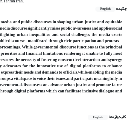
, Tehran, Iran.
چکیده
English
 media, and public discourses in shaping urban justice and equitable
 media discourse significantly raises public awareness and applies social
lighting urban inequalities and social challenges, the media exerts
public discourse—manifested through civic participation and protests—
hortcomings. While governmental discourse functions as the principal
riorities and financial limitations, rendering it unable to fully meet
rscores the necessity of fostering constructive interaction and synergy
dy advocates for the innovative use of digital platforms to enhance
xpress their needs and demands to officials, while enabling the media
oups a vital space to voice their issues and participate meaningfully in
 governmental discourses can advance urban justice and promote fairer
hrough digital platforms, which can facilitate inclusive dialogue and
کلیدواژه‌ها
English