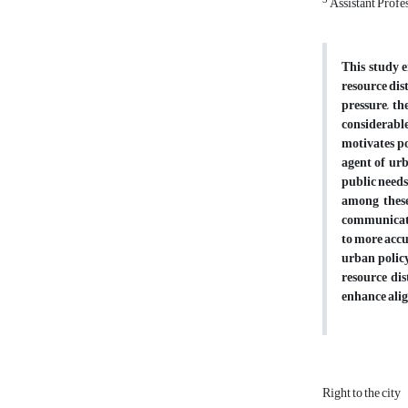
3
Assistant Profes
This study e
resource dis
pressure, t
considerable
motivates po
agent of urb
public needs
among these
communicatio
to more accu
urban policy
resource dis
enhance ali
Right to the city