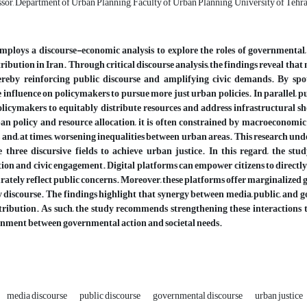
sor, Department of Urban Planning, Faculty of Urban Planning, University of Tehran
mploys a discourse-economic analysis to explore the roles of governmental,
tribution in Iran. Through critical discourse analysis, the findings reveal that
hereby reinforcing public discourse and amplifying civic demands. By spot
 influence on policymakers to pursue more just urban policies. In parallel, 
licymakers to equitably distribute resources and address infrastructural s
an policy and resource allocation, it is often constrained by macroeconomic p
 and, at times, worsening inequalities between urban areas. This research unde
 three discursive fields to achieve urban justice. In this regard, the stu
n and civic engagement. Digital platforms can empower citizens to directly e
rately reflect public concerns. Moreover, these platforms offer marginalized gr
 discourse. The findings highlight that synergy between media, public, and
tribution. As such, the study recommends strengthening these interactions t
gnment between governmental action and societal needs.
media discourse
public discourse
governmental discourse
urban justice