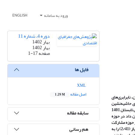
ورود به سامانه
ENGLISH
دوره 4، شماره 11
بهار 1402
بهار 1402
صفحه
1-17
فایل ها
XML
اصل مقاله
1.29 M
نابرابری‌های
ی حاشیه‌نشین
می‌باشد. روش: قلمرو مکانی تحقیق، ساکنین محله‌های حاشیه‌نشین شهرستان گنبدکاووس شامل محله‌های افغان آباد، سیدآباد، بدلجه و چای بویین بوده و قلمرو زمانی تابستان 1401
سابقه مقاله
ن داد در حوزه
ا کمترین امتیاز دسترسی (2/18)، در حوزه امنیت، کمبود و بعضا فقدان روشنایی مناسب معابر با بیشترین امتیاز (2/71)، در حوزه مشارکت
هم رسانی
اجتماعی، امکان همکاری با شوراهای محلی، کمترین امتیاز (1/85)، در حوزه بیکاری، بیکاری پنهان بیشترین امتیاز (3/02) و در حوزه فقر مالی، درآمد پایین بیشترین امتیاز (2/41) را به