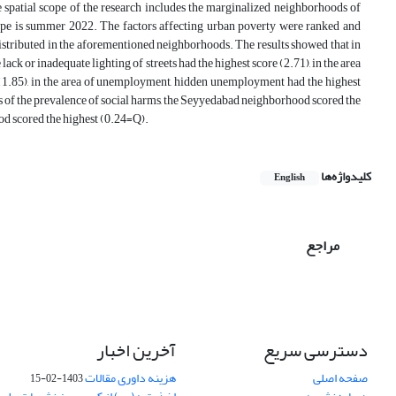
e spatial scope of the research includes the marginalized neighborhoods of
pe is summer 2022. The factors affecting urban poverty were ranked and
stributed in the aforementioned neighborhoods. The results showed that in
e lack or inadequate lighting of streets had the highest score (2.71), in the area
ore (1.85), in the area of unemployment, hidden unemployment had the highest
rms of the prevalence of social harms, the Seyyedabad neighborhood scored the
od scored the highest (0.24=Q).
کلیدواژه‌ها
English
مراجع
دسترسی سریع
آخرین اخبار
صفحه اصلی
هزینه داوری مقالات
1403-02-15