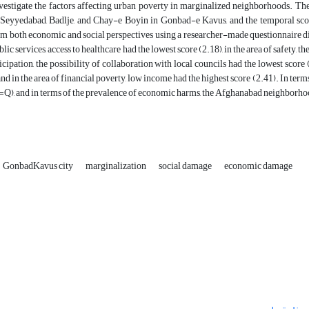
nvestigate the factors affecting urban poverty in marginalized neighborhoods. Th
Seyyedabad, Badlje, and Chay-e Boyin in Gonbad-e Kavus, and the temporal sco
m both economic and social perspectives using a researcher-made questionnaire di
blic services, access to healthcare had the lowest score (2.18), in the area of safety, th
ticipation, the possibility of collaboration with local councils had the lowest sc
 and in the area of financial poverty, low income had the highest score (2.41). In te
=Q), and in terms of the prevalence of economic harms, the Afghanabad neighborho
GonbadKavus city
marginalization
social damage
economic damage