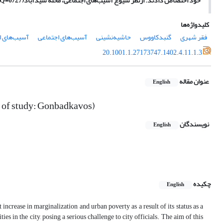
خود اختصاص دادند. ازنظر شیوع آسیب‌های اجتماعی، محله سیدآباد(0/27=Q) و ازنظر شیوع آسیب‌های اقتصادی، محله افغان آباد(0/24=Q) بالاترین رقم را به خود اختصاص دادند.
کلیدواژه‌ها
فقر شهری
گنبدکاووس
حاشیه‌نشینی
آسیب‌های اجتماعی
آسیب‌های ا
20.1001.1.27173747.1402.4.11.1.3
عنوان مقاله
English
e of study: Gonbadkavos)
نویسندگان
English
چکیده
English
increase in marginalization and urban poverty as a result of its status as a
s in the city, posing a serious challenge to city officials. The aim of this