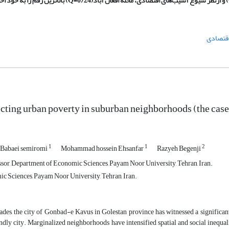
قتصادی
ecting urban poverty in suburban neighborhoods (the cas
1
1
2
Babaei semiromi
Mohammad hossein Ehsanfar
Razyeh Begenji
ssor, Department of Economic Sciences, Payam Noor University, Tehran, Iran.
 Sciences, Payam Noor University, Tehran, Iran.
ades, the city of Gonbad-e Kavus in Golestan province has witnessed a significant 
dly city. Marginalized neighborhoods have intensified spatial and social inequalitie