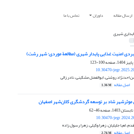
ارسال مقاله
داوران
تماس با ما
ایداری شهری
هبردی امنیت غذایی پایدار شهری (مطالعة موردی: شهر رشت)
100-123
10.30470/jegr.2025.2
ن احدنژاد روشتی، ابوالفضل مشکینی، نادر زالی
اصل مقاله
1.36 M
ی موثرشهر شاد بر توسعه گردشگری کلان‌شهر اصفهان
46-62
10.30470/jegr.2024.
، لعیا جلیلیان، زهرا وکیلی، زهرا رسول زاده
اصل مقاله
2.76 M