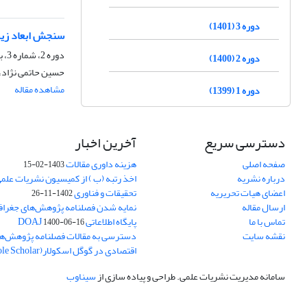
دوره 3 (1401)
سنجش ابعاد زیس
دوره 2، شماره 3، بهار 1400، صفحه
دوره 2 (1400)
حسین حاتمی نژاد، ا
مشاهده مقاله
دوره 1 (1399)
دسترسی سریع
آخرین اخبار
صفحه اصلی
هزینه داوری مقالات
1403-02-15
درباره نشریه
اخذ رتبه (ب ) از کمیسیون نشریات علم
اعضای هیات تحریریه
تحقیقات و فناوری
1402-11-26
ارسال مقاله
نمایه شدن فصلنامه پژوهش‌های جغراف
تماس با ما
پایگاه اطلاعاتی DOAJ
1400-06-16
نقشه سایت
دسترسی به مقالات فصلنامه پژوهش‌ها
اقتصادی در گوگل اسکولار(Goole Scholar)
سامانه مدیریت نشریات علمی.
طراحی و پیاده سازی از
سیناوب