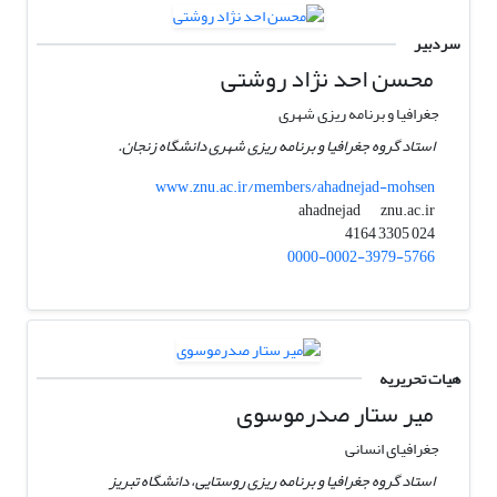
سردبیر
محسن احد نژاد روشتی
جغرافیا و برنامه ریزی شهری
استاد گروه جغرافیا و برنامه ریزی شهری دانشگاه زنجان.
www.znu.ac.ir/members/ahadnejad-mohsen
znu.ac.ir
ahadnejad
024 3305 4164
0000-0002-3979-5766
هیات تحریریه
میر ستار صدرموسوی
جغرافیای انسانی
استاد گروه جغرافیا و برنامه ریزی روستایی، دانشگاه تبریز