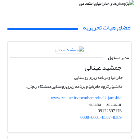
اعضای هیات تحریریه
مدیر مسئول
جمشید عینالی
جغرافیا و برنامه ریزی روستایی
دانشیار گروه جغرافیا و برنامه ریزی روستایی دانشگاه زنجان.
www.znu.ac.ir/members/einali-jamshid
znu.ac.ir
einalia
09122597176
0000-0001-8587-8389