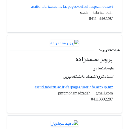
asatid.tabrizu.ac.ir/fa/pages/default.aspx?mousavi
tabrizu.ac.ir
ssadr
0411-3392297
هیات تحریریه
پرویز محمدزاده
علوم اقتصادی
استاد گروه اقتصاد،دانشگاه تبریز.
asatid.tabrizu.ac.ir/fa/pages/userinfo.aspx?p.mz
gmail.com
pmpmohamadzadeh
04113392287