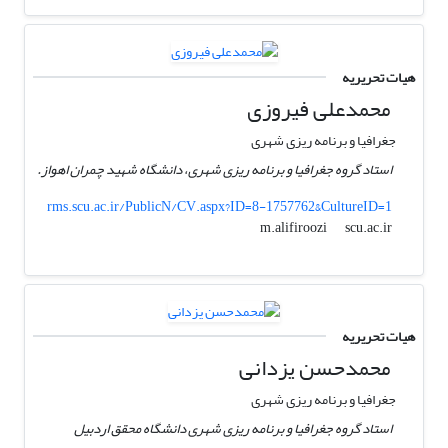
هیات تحریریه
محمدعلی فیروزی
جغرافیا و برنامه ریزی شهری
استاد گروه جغرافیا و برنامه ریزی شهری، دانشگاه شهید چمران اهواز.
rms.scu.ac.ir/PublicN/CV.aspx?ID=8-1757762&CultureID=1
scu.ac.ir
m.alifiroozi
هیات تحریریه
محمدحسن یزدانی
جغرافیا و برنامه ریزی شهری
استاد گروه جغرافیا و برنامه ریزی شهری دانشگاه محقق اردبیل