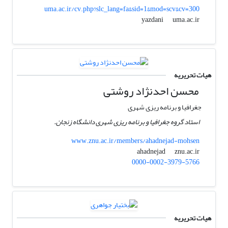
uma.ac.ir/cv.php?slc_lang=fa&sid=1&mod=scv&cv=300
uma.ac.ir
yazdani
هیات تحریریه
محسن احدنژاد روشتی
جغرافیا و برنامه ریزی شهری
استاد گروه جغرافیا و برنامه ریزی شهری دانشگاه زنجان.
www.znu.ac.ir/members/ahadnejad-mohsen
znu.ac.ir
ahadnejad
0000-0002-3979-5766
هیات تحریریه