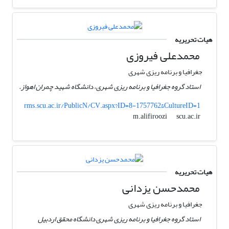
هیات تحریریه
محمدعلی فیروزی
جغرافیا و برنامه ریزی شهری
استاد گروه جغرافیا و برنامه ریزی شهری، دانشگاه شهید چمران اهواز.
rms.scu.ac.ir/PublicN/CV.aspx?ID=8-1757762&CultureID=1
scu.ac.ir
m.alifiroozi
هیات تحریریه
محمدحسن یزدانی
جغرافیا و برنامه ریزی شهری
استاد گروه جغرافیا و برنامه ریزی شهری دانشگاه محقق اردبیل