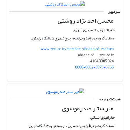
سردبیر
محسن احد نژاد روشتی
جغرافیا و برنامه ریزی شهری
استاد گروه جغرافیا و برنامه ریزی شهری دانشگاه زنجان.
www.znu.ac.ir/members/ahadnejad-mohsen
znu.ac.ir
ahadnejad
024 3305 4164
0000-0002-3979-5766
هیات تحریریه
میر ستار صدرموسوی
جغرافیای انسانی
استاد گروه جغرافیا و برنامه ریزی روستایی، دانشگاه تبریز