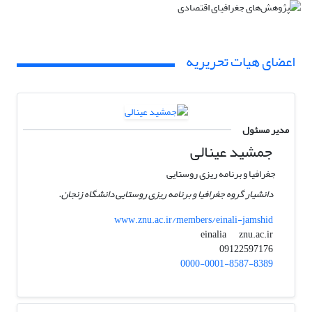
اعضای هیات تحریریه
مدیر مسئول
جمشید عینالی
جغرافیا و برنامه ریزی روستایی
دانشیار گروه جغرافیا و برنامه ریزی روستایی دانشگاه زنجان.
www.znu.ac.ir/members/einali-jamshid
znu.ac.ir
einalia
09122597176
0000-0001-8587-8389