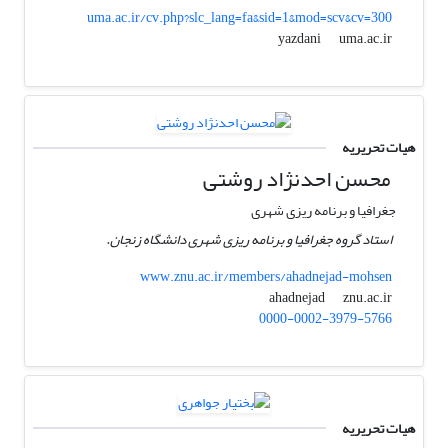
uma.ac.ir/cv.php?slc_lang=fa&sid=1&mod=scv&cv=300
uma.ac.ir
yazdani
هیات تحریریه
محسن احدنژاد روشتی
جغرافیا و برنامه ریزی شهری
استاد گروه جغرافیا و برنامه ریزی شهری دانشگاه زنجان.
www.znu.ac.ir/members/ahadnejad-mohsen
znu.ac.ir
ahadnejad
0000-0002-3979-5766
هیات تحریریه