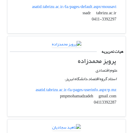
asatid.tabrizu.ac.ir/fa/pages/default.aspx?mousavi
tabrizu.ac.ir
ssadr
0411-3392297
هیات تحریریه
پرویز محمدزاده
علوم اقتصادی
استاد گروه اقتصاد،دانشگاه تبریز.
asatid.tabrizu.ac.ir/fa/pages/userinfo.aspx?p.mz
gmail.com
pmpmohamadzadeh
04113392287