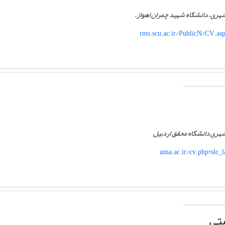
 شهری، دانشگاه شهید چمران اهواز.
rms.scu.ac.ir/PublicN/CV.a
 شهری دانشگاه محقق اردبیل
uma.ac.ir/cv.php?slc
تی