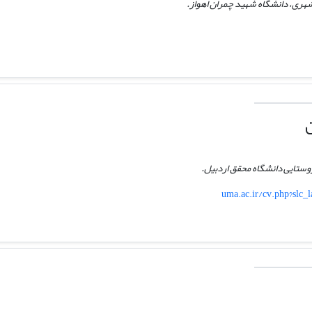
 شهری، دانشگاه شهید چمران اهواز.
 روستایی دانشگاه محقق اردبیل.
uma.ac.ir/cv.php?slc