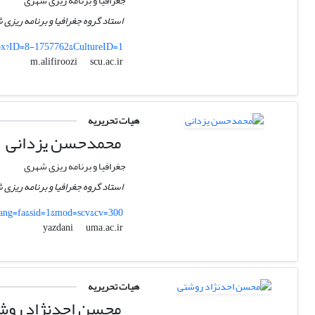
جغرافیا و برنامه ریزی شهری
استاد گروه جغرافیا و برنامه ریزی
spx?ID=8-1757762&CultureID=1
scu.ac.ir
m.alifiroozi
هیات تحریریه
محمدحسن یزدانی
جغرافیا و برنامه ریزی شهری
استاد گروه جغرافیا و برنامه ریزی
_lang=fa&sid=1&mod=scv&cv=300
uma.ac.ir
yazdani
هیات تحریریه
محسن احدنژاد روش