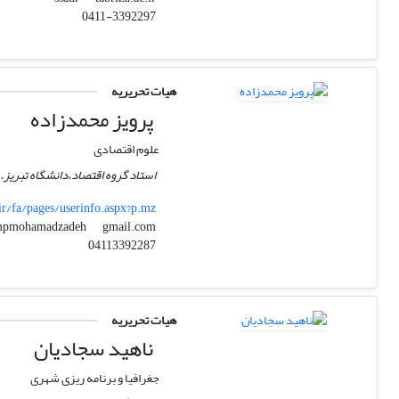
0411-3392297
هیات تحریریه
پرویز محمدزاده
علوم اقتصادی
استاد گروه اقتصاد،دانشگاه تبریز.
.ir/fa/pages/userinfo.aspx?p.mz
gmail.com
pmpmohamadzadeh
04113392287
هیات تحریریه
ناهید سجادیان
جغرافیا و برنامه ریزی شهری