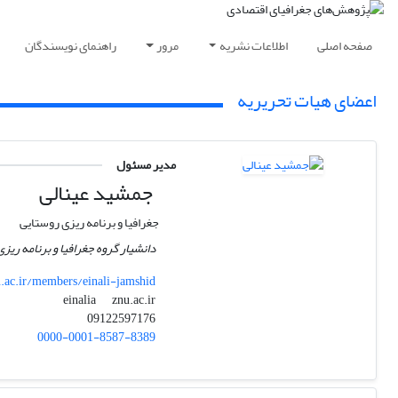
صفحه اصلی
اطلاعات نشریه
مرور
راهنمای نویسندگان
اعضای هیات تحریریه
مدیر مسئول
جمشید عینالی
جغرافیا و برنامه ریزی روستایی
دانشیار گروه جغرافیا و برنامه ریز
ac.ir/members/einali-jamshid
znu.ac.ir
einalia
09122597176
0000-0001-8587-8389