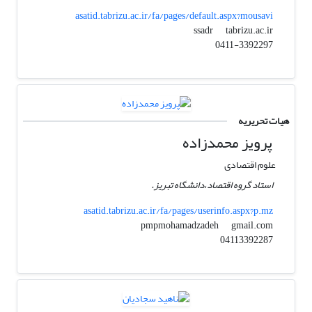
asatid.tabrizu.ac.ir/fa/pages/default.aspx?mousavi
tabrizu.ac.ir
ssadr
0411-3392297
هیات تحریریه
پرویز محمدزاده
علوم اقتصادی
استاد گروه اقتصاد،دانشگاه تبریز.
asatid.tabrizu.ac.ir/fa/pages/userinfo.aspx?p.mz
gmail.com
pmpmohamadzadeh
04113392287