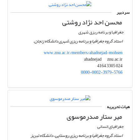
سردبیر
محسن احد نژاد روشتی
جغرافیا و برنامه ریزی شهری
استاد گروه جغرافیا و برنامه ریزی شهری دانشگاه زنجان.
www.znu.ac.ir/members/ahadnejad-mohsen
znu.ac.ir
ahadnejad
024 3305 4164
0000-0002-3979-5766
هیات تحریریه
میر ستار صدرموسوی
جغرافیای انسانی
استاد گروه جغرافیا و برنامه ریزی روستایی، دانشگاه تبریز