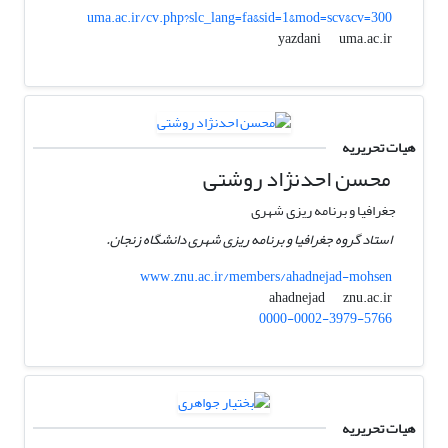
uma.ac.ir/cv.php?slc_lang=fa&sid=1&mod=scv&cv=300
uma.ac.ir
yazdani
هیات تحریریه
محسن احدنژاد روشتی
جغرافیا و برنامه ریزی شهری
استاد گروه جغرافیا و برنامه ریزی شهری دانشگاه زنجان.
www.znu.ac.ir/members/ahadnejad-mohsen
znu.ac.ir
ahadnejad
0000-0002-3979-5766
هیات تحریریه