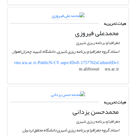
هیات تحریریه
محمدعلی فیروزی
جغرافیا و برنامه ریزی شهری
استاد گروه جغرافیا و برنامه ریزی شهری، دانشگاه شهید چمران اهواز.
rms.scu.ac.ir/PublicN/CV.aspx?ID=8-1757762&CultureID=1
scu.ac.ir
m.alifiroozi
هیات تحریریه
محمدحسن یزدانی
جغرافیا و برنامه ریزی شهری
استاد گروه جغرافیا و برنامه ریزی شهری دانشگاه محقق اردبیل