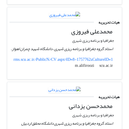
هیات تحریریه
محمدعلی فیروزی
جغرافیا و برنامه ریزی شهری
استاد گروه جغرافیا و برنامه ریزی شهری، دانشگاه شهید چمران اهواز.
rms.scu.ac.ir/PublicN/CV.aspx?ID=8-1757762&CultureID=1
scu.ac.ir
m.alifiroozi
هیات تحریریه
محمدحسن یزدانی
جغرافیا و برنامه ریزی شهری
استاد گروه جغرافیا و برنامه ریزی شهری دانشگاه محقق اردبیل