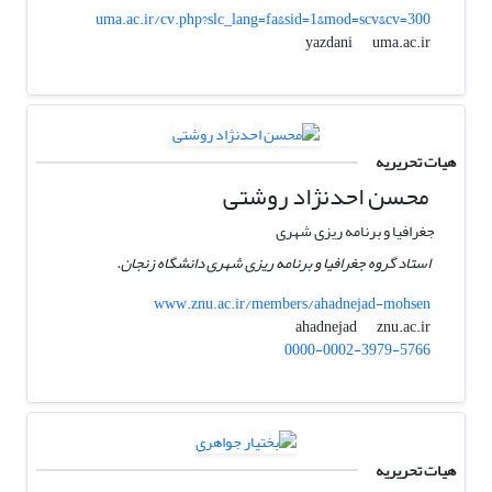
uma.ac.ir/cv.php?slc_lang=fa&sid=1&mod=scv&cv=300
uma.ac.ir
yazdani
هیات تحریریه
محسن احدنژاد روشتی
جغرافیا و برنامه ریزی شهری
استاد گروه جغرافیا و برنامه ریزی شهری دانشگاه زنجان.
www.znu.ac.ir/members/ahadnejad-mohsen
znu.ac.ir
ahadnejad
0000-0002-3979-5766
هیات تحریریه