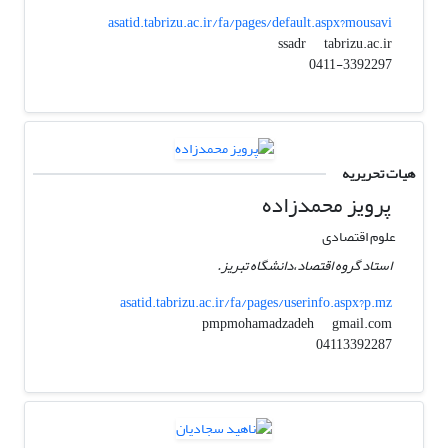
asatid.tabrizu.ac.ir/fa/pages/default.aspx?mousavi
tabrizu.ac.ir
ssadr
0411-3392297
هیات تحریریه
پرویز محمدزاده
علوم اقتصادی
استاد گروه اقتصاد،دانشگاه تبریز.
asatid.tabrizu.ac.ir/fa/pages/userinfo.aspx?p.mz
gmail.com
pmpmohamadzadeh
04113392287