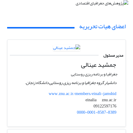
اعضای هیات تحریریه
مدیر مسئول
جمشید عینالی
جغرافیا و برنامه ریزی روستایی
دانشیار گروه جغرافیا و برنامه ریزی روستایی دانشگاه زنجان.
www.znu.ac.ir/members/einali-jamshid
znu.ac.ir
einalia
09122597176
0000-0001-8587-8389