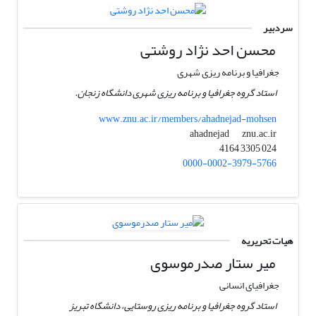
سردبیر
محسن احد نژاد روشتی
جغرافیا و برنامه ریزی شهری
استاد گروه جغرافیا و برنامه ریزی شهری دانشگاه زنجان.
www.znu.ac.ir/members/ahadnejad-mohsen
znu.ac.ir
ahadnejad
024 3305 4164
0000-0002-3979-5766
هیات تحریریه
میر ستار صدرموسوی
جغرافیای انسانی
استاد گروه جغرافیا و برنامه ریزی روستایی، دانشگاه تبریز