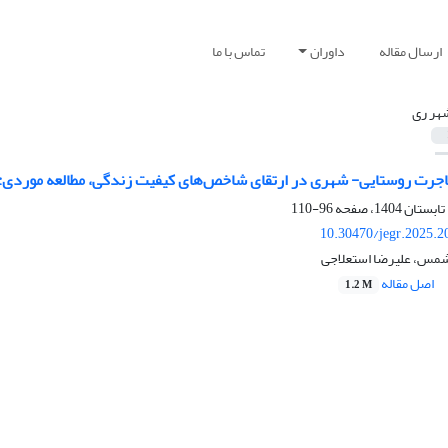
ارسال مقاله
داوران
تماس با ما
هر ری
جرت روستایی- شهری در ارتقای شاخص‌های کیفیت زندگی، مطالعه موردی: رو
96-110
10.30470/jegr.2025.2
شمس، علیرضا استعلاجی
اصل مقاله
1.2 M