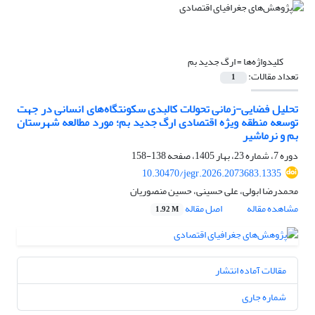
کلیدواژه‌ها =
ارگ جدید بم
تعداد مقالات:
1
تحلیل فضایی-زمانی تحولات کالبدی سکونتگاه‌های انسانی در جهت
توسعه منطقه ویژه اقتصادی ارگ جدید بم؛ مورد مطالعه شهرستان
بم و نرماشیر
دوره 7، شماره 23، بهار 1405، صفحه
138-158
10.30470/jegr.2026.2073683.1335
محمدرضا ابولی، علی حسینی، حسین منصوریان
مشاهده مقاله
اصل مقاله
1.92 M
مقالات آماده انتشار
شماره جاری