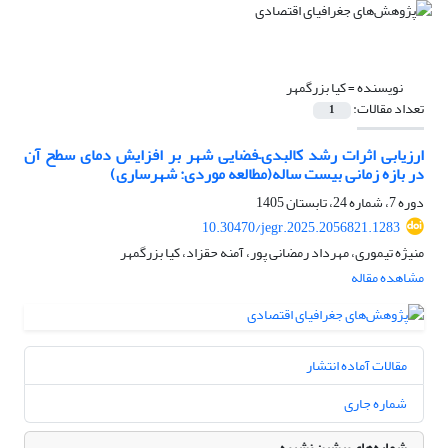
نویسنده =
کیا بزرگمهر
تعداد مقالات:
1
ارزیابی اثرات رشد کالبدی–فضایی شهر بر افزایش دمای سطح آن
در بازه زمانی بیست ساله(مطالعه موردی: شهرساری)
دوره 7، شماره 24، تابستان 1405
10.30470/jegr.2025.2056821.1283
منیژه تیموری، مهرداد رمضانی پور، آمنه حقزاد، کیا بزرگمهر
مشاهده مقاله
مقالات آماده انتشار
شماره جاری
شماره‌های پیشین نشریه