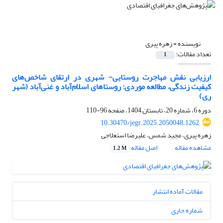
نویسنده =
زهره پیری
تعداد مقالات:
1
ارزیابی نقش مهاجرت روستایی- شهری در ارتقای شاخص‌های
کیفیت زندگی، مطالعه موردی: روستاهای اسلام‌آباد و غنی‌آباد (شهر
ری)
دوره 6، شماره 20، تابستان 1404، صفحه
96-110
10.30470/jegr.2025.2050048.1262
زهره پیری، مجید شمس، علیرضا استعلاجی
مشاهده مقاله
اصل مقاله
1.2 M
مقالات آماده انتشار
شماره جاری