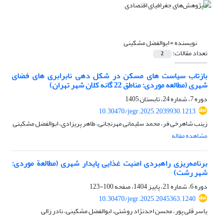
نویسنده =
ابوالفضل مشکینی
تعداد مقالات:
2
بازتاب سیاست‌ های مسکن در شکل دهی نابرابری های فضای
شهری (مطالعه موردی: مناطق 22 گانه کلان شهر تهران)
دوره 7، شماره 24، تابستان 1405
10.30470/jegr.2025.2039930.1213
زینب شاهرخی فر، محمد سلیمانی مهرنجانی، طاهر پریزادی، ابوالفضل مشکینی
مشاهده مقاله
برنامه‌ریزی راهبردی امنیت غذایی پایدار شهری (مطالعة موردی:
شهر رشت)
دوره 6، شماره 21، پاییز 1404، صفحه
100-123
10.30470/jegr.2025.2045363.1240
یاسر قلی پور، محسن احدنژاد روشتی، ابوالفضل مشکینی، نادر زالی