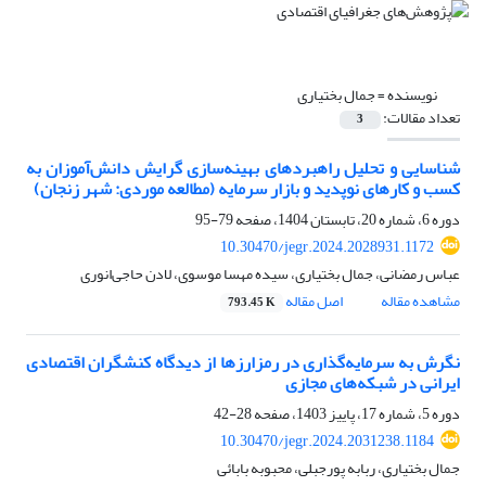
نویسنده =
جمال بختیاری
تعداد مقالات:
3
شناسایی و تحلیل راهبردهای بهینه‌سازی گرایش دانش‌آموزان به
کسب و کارهای نوپدید و بازار سرمایه (مطالعه موردی: شهر زنجان)
دوره 6، شماره 20، تابستان 1404، صفحه
79-95
10.30470/jegr.2024.2028931.1172
عباس رمضانی، جمال بختیاری، سیده مهسا موسوی، لادن حاجی‌انوری
مشاهده مقاله
اصل مقاله
793.45 K
نگرش به سرمایه‌گذاری در رمزارزها از دیدگاه کنشگران اقتصادی
ایرانی در شبکه‌های مجازی
دوره 5، شماره 17، پاییز 1403، صفحه
28-42
10.30470/jegr.2024.2031238.1184
جمال بختیاری، ربابه پورجبلی، محبوبه بابائی