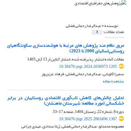
نویسنده =
عبدالرضا رحمانی فضلی
تعداد مقالات:
3
مرور نظام مند پژوهش های مرتبط با هوشمندسازی سکونتگاههای
روستایی(سالهای 2000 تا 2023)
مقالات آماده انتشار، پذیرفته شده، انتشار آنلاین از
13 آبان 1403
10.30470/jegr.2024.2036973.1205
سمیرا کاویانی، عبدالرضا رحمانی فضلی، فرهاد عزیزپور
مشاهده مقاله
تحلیل چالش‌های کاهش تاب‌آوری اقتصادی روستاییان در برابر
خشکسالی (مورد مطالعه: شهرستان ماهنشان)
دوره 6، شماره 22، زمستان 1404، صفحه
17-33
10.30470/jegr.2025.2063496.1307
معصومه محمدلو، عبدالرضا رحمانی فضلی، ژیلا سجادی، مهدی چراغی