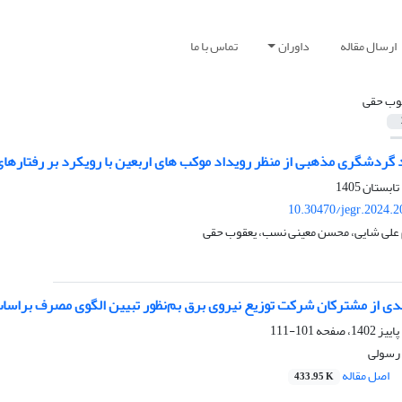
ارسال مقاله
داوران
تماس با ما
وب حقی
 گردشگری مذهبی از منظر رویداد موکب های اربعین با رویکرد بر رفتارهای 
10.30470/jegr.2024.
علی شایی، محسن معینی نسب، یعقوب حقی
دی از مشترکان شرکت توزیع نیروی برق بم‌نظور تبیین الگوی مصرف براسا
101-111
 رسولی
اصل مقاله
433.95 K