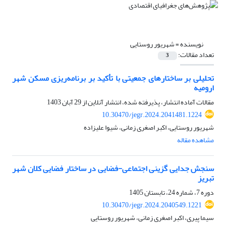
نویسنده =
شهریور روستایی
تعداد مقالات:
3
تحلیلی بر ساختارهای جمعیتی با تأکید بر برنامه‌ریزی مسکن شهر
ارومیه
مقالات آماده انتشار، پذیرفته شده، انتشار آنلاین از
29 آبان 1403
10.30470/jegr.2024.2041481.1224
شهریور روستایی، اکبر اصغری زمانی، شیوا علیزاده
مشاهده مقاله
سنجش جدایی گزینی اجتماعی-فضایی در ساختار فضایی کلان شهر
تبریز
دوره 7، شماره 24، تابستان 1405
10.30470/jegr.2024.2040549.1221
سیما پیری، اکبر اصغری زمانی، شهریور روستایی