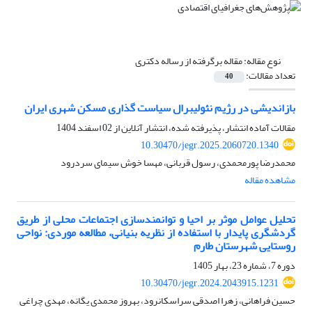
نوع مقاله:
مقاله برگرفته از رساله دکتری
تعداد مقالات:
40
بازاندیشی در رژیم نئولیبرال سیاست گذاری مسکن شهری ایران
مقالات آماده انتشار، پذیرفته شده، انتشار آنلاین از
02 اسفند 1404
10.30470/jegr.2025.2060720.1340
محمدرضا پورمحمدی، رسول قربانی، مهسا خوش سیمای سردرود
مشاهده مقاله
تحلیل عوامل موثر بر احیا و توانمندسازی اجتماعات محلی از طریق
گردشگری پایدار با استفاده از نظریه بنیانی، مطالعه موردی: نواحی
روستایی شهرستان طارم
دوره 7، شماره 23، بهار 1405
10.30470/jegr.2024.2043915.1231
حسین فراهانی، زهرا اصدقی سراسکانرود، بهروز محمدی یگانه، مهدی چراغی